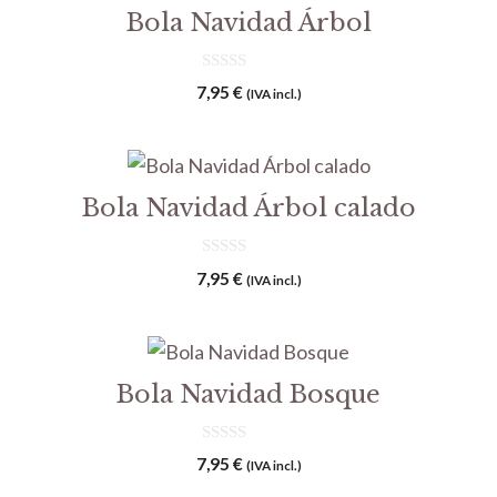
Bola Navidad Árbol
0
7,95
€
(IVA incl.)
d
e
5
Bola Navidad Árbol calado
0
7,95
€
(IVA incl.)
d
e
5
Bola Navidad Bosque
0
7,95
€
(IVA incl.)
d
e