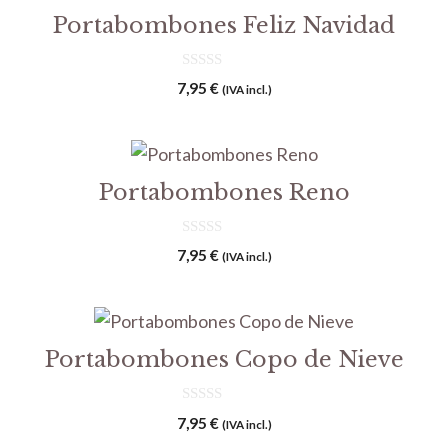
Portabombones Feliz Navidad
0
7,95
€
(IVA incl.)
d
e
5
Portabombones Reno
0
7,95
€
(IVA incl.)
d
e
5
Portabombones Copo de Nieve
0
7,95
€
(IVA incl.)
d
e