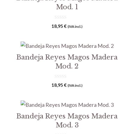
Mod. 1
0
18,95
€
(IVA incl.)
d
e
5
Bandeja Reyes Magos Madera
Mod. 2
0
18,95
€
(IVA incl.)
d
e
5
Bandeja Reyes Magos Madera
Mod. 3