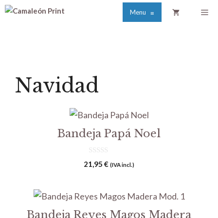
Saltar
Me
Menu
≡
al
contenido
Navidad
Bandeja Papá Noel
0
21,95
€
(IVA incl.)
d
e
5
Bandeja Reyes Magos Madera