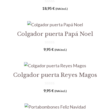
0
18,95
€
(IVA incl.)
d
e
5
Colgador puerta Papá Noel
0
9,95
€
(IVA incl.)
d
e
5
Colgador puerta Reyes Magos
0
9,95
€
(IVA incl.)
d
e
5