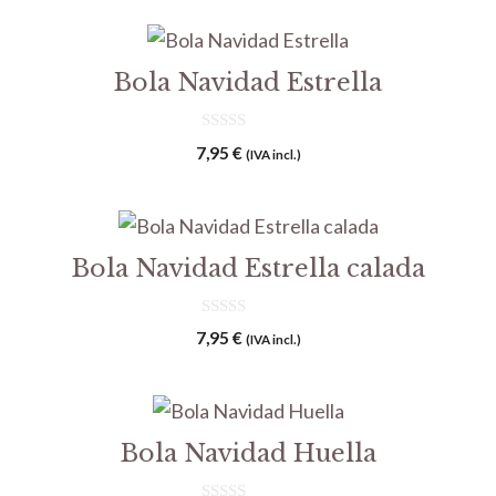
5
Bola Navidad Estrella
0
7,95
€
(IVA incl.)
d
e
5
Bola Navidad Estrella calada
0
7,95
€
(IVA incl.)
d
e
5
Bola Navidad Huella