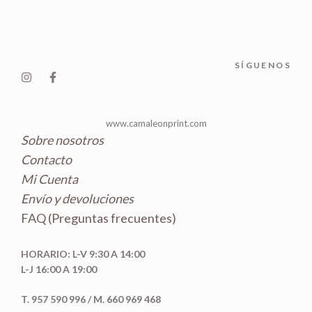
t
c
d
o
o
t
u
s
s
o
c
SÍGUENOS
s
t
o
s
www.camaleonprint.com
Sobre nosotros
Contacto
Mi Cuenta
Envío y devoluciones
FAQ (Preguntas frecuentes)
HORARIO: L-V 9:30 A 14:00
L-J 16:00 A 19:00
T. 957 590 996 / M. 660 969 468