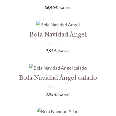
0
36,90
€
(IVA incl.)
d
e
5
Bola Navidad Ángel
0
7,95
€
(IVA incl.)
d
e
5
Bola Navidad Ángel calado
0
7,95
€
(IVA incl.)
d
e
5