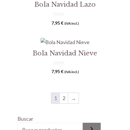
Bola Navidad Lazo
0
7,95
€
(IVA incl.)
d
e
5
Bola Navidad Nieve
0
7,95
€
(IVA incl.)
d
e
5
1
2
→
Buscar