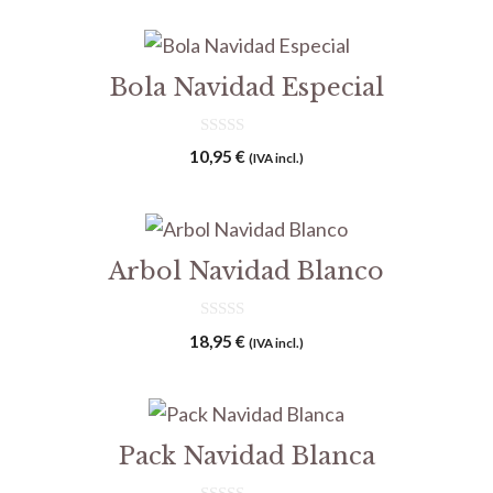
5
Bola Navidad Especial
0
10,95
€
(IVA incl.)
d
e
5
Arbol Navidad Blanco
0
18,95
€
(IVA incl.)
d
e
5
Pack Navidad Blanca