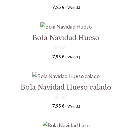
0
7,95
€
(IVA incl.)
d
e
5
Bola Navidad Hueso
0
7,95
€
(IVA incl.)
d
e
5
Bola Navidad Hueso calado
0
7,95
€
(IVA incl.)
d
e
5