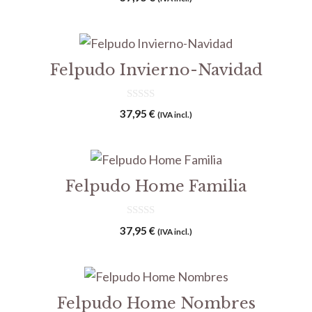
d
e
5
Felpudo Invierno-Navidad
0
37,95
€
(IVA incl.)
d
e
5
Felpudo Home Familia
0
37,95
€
(IVA incl.)
d
e
5
Felpudo Home Nombres