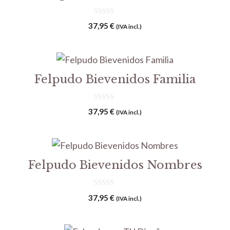
0
37,95
€
(IVA incl.)
d
e
5
Felpudo Bievenidos Familia
0
37,95
€
(IVA incl.)
d
e
5
Felpudo Bievenidos Nombres
0
37,95
€
(IVA incl.)
d
e
5