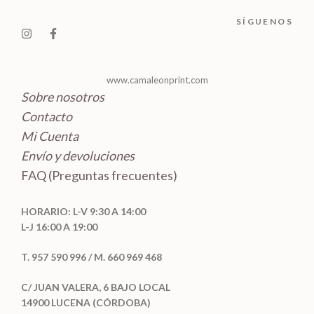
o
c
SÍGUENOS
s
t
o
s
www.camaleonprint.com
Sobre nosotros
Contacto
Mi Cuenta
Envío y devoluciones
FAQ (Preguntas frecuentes)
HORARIO: L-V 9:30 A 14:00
L-J 16:00 A 19:00
T. 957 590 996 / M. 660 969 468
C/ JUAN VALERA, 6 BAJO LOCAL
14900 LUCENA (CÓRDOBA)