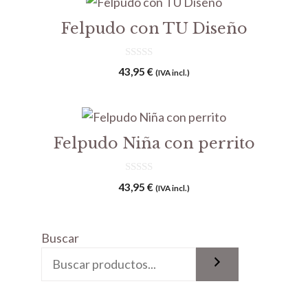
Felpudo con TU Diseño
0
43,95
€
(IVA incl.)
d
e
5
Felpudo Niña con perrito
0
43,95
€
(IVA incl.)
d
e
5
Buscar