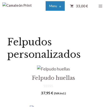
Saltar
Me
33,00 €
Menu
≡
al
contenido
Felpudos
personalizados
Felpudo huellas
0
37,95
€
(IVA incl.)
d
e
5