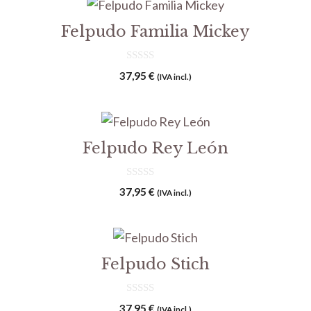
Felpudo Familia Mickey
0
37,95
€
(IVA incl.)
d
e
5
Felpudo Rey León
0
37,95
€
(IVA incl.)
d
e
5
Felpudo Stich
0
37,95
€
(IVA incl.)