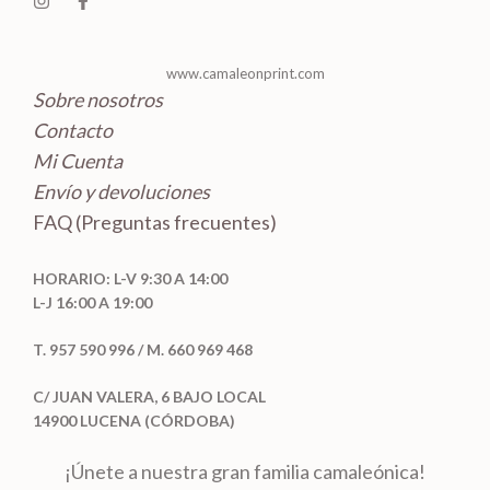
o
s
www.camaleonprint.com
Sobre nosotros
Contacto
Mi Cuenta
Envío y devoluciones
FAQ (Preguntas frecuentes)
HORARIO: L-V 9:30 A 14:00
L-J 16:00 A 19:00
T. 957 590 996 / M. 660 969 468
C/ JUAN VALERA, 6 BAJO LOCAL
14900 LUCENA (CÓRDOBA)
¡Únete a nuestra gran familia camaleónica!