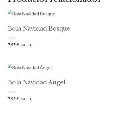
Bola Navidad Bosque
0
7,95
€
(IVA incl.)
d
e
5
Bola Navidad Ángel
0
7,95
€
(IVA incl.)
d
e
5