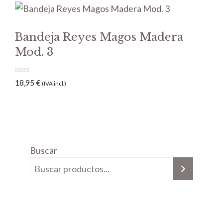
Bandeja Reyes Magos Madera
Mod. 3
0
18,95
€
(IVA incl.)
d
e
5
Buscar