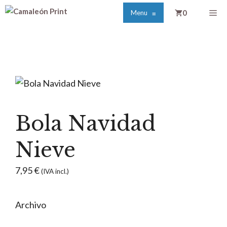
Saltar
Me
0
Menu
≡
al
contenido
Bola Navidad
Nieve
7,95
€
(IVA incl.)
Archivo