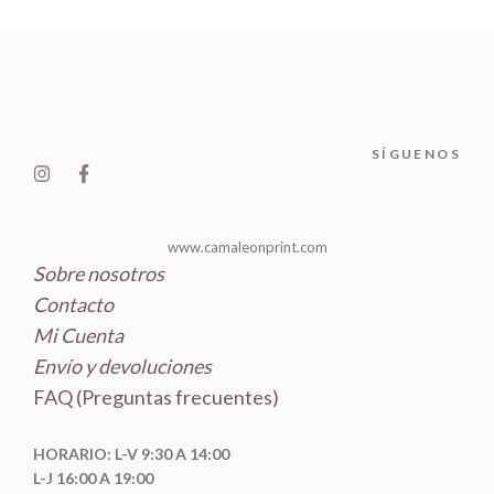
d
o
r
c
c
u
s
o
t
t
c
d
o
o
t
u
s
s
o
c
SÍGUENOS
s
t
o
s
www.camaleonprint.com
Sobre nosotros
Contacto
Mi Cuenta
Envío y devoluciones
FAQ (Preguntas frecuentes)
HORARIO: L-V 9:30 A 14:00
L-J 16:00 A 19:00