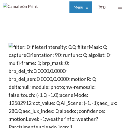
Saltar
Me
0
Menu
≡
al
contenido