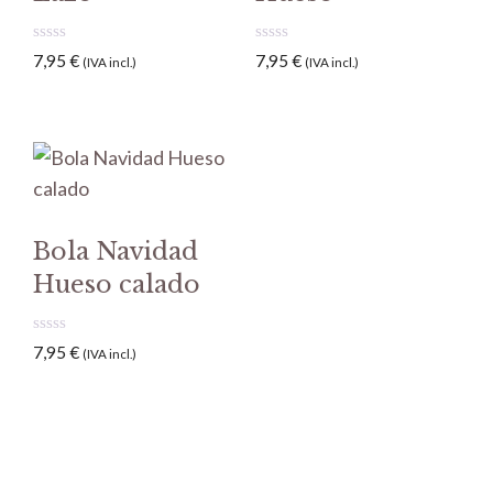
0
0
7,95
€
7,95
€
(IVA incl.)
(IVA incl.)
d
d
e
e
5
5
Bola Navidad
Hueso calado
0
7,95
€
(IVA incl.)
d
e
5