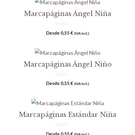
Marcapáginas Ángel Niña
0
Desde
0,55
€
(IVA incl.)
d
e
5
Marcapáginas Ángel Niño
0
Desde
0,55
€
(IVA incl.)
d
e
5
Marcapáginas Estándar Niña
0
Desde
0,55
€
(IVA incl.)