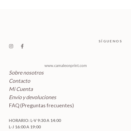
d
o
r
c
c
u
s
o
t
t
c
d
o
o
t
u
s
s
o
c
SÍGUENOS
s
t
o
s
www.camaleonprint.com
Sobre nosotros
Contacto
Mi Cuenta
Envío y devoluciones
FAQ (Preguntas frecuentes)
HORARIO: L-V 9:30 A 14:00
L-J 16:00 A 19:00