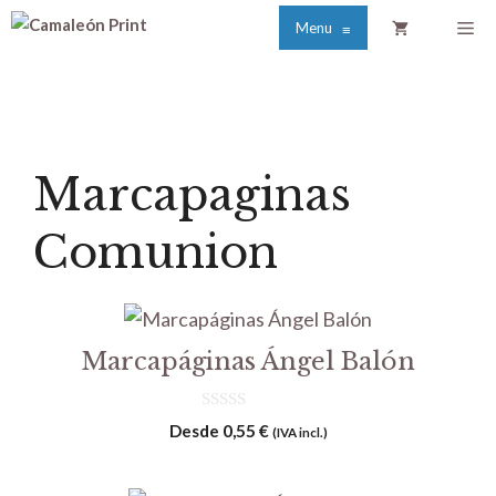
Saltar
Me
Menu
≡
al
contenido
Marcapaginas
Comunion
Marcapáginas Ángel Balón
0
Desde
0,55
€
(IVA incl.)
d
e
5