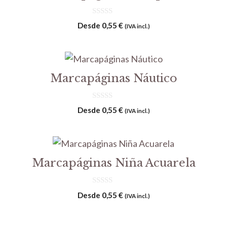
0
Desde
0,55
€
(IVA incl.)
d
e
5
Marcapáginas Náutico
0
Desde
0,55
€
(IVA incl.)
d
e
5
Marcapáginas Niña Acuarela
0
Desde
0,55
€
(IVA incl.)
d
e
5