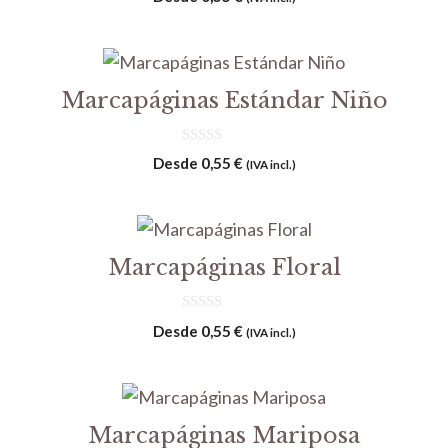
d
e
5
Marcapáginas Estándar Niño
0
Desde
0,55
€
(IVA incl.)
d
e
5
Marcapáginas Floral
0
Desde
0,55
€
(IVA incl.)
d
e
5
Marcapáginas Mariposa