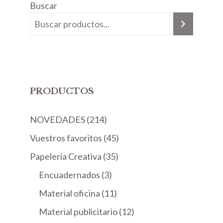
Buscar
PRODUCTOS
2
NOVEDADES
214
1
4
Vuestros favoritos
45
4
5
3
Papelería Creativa
35
p
p
5
3
Encuadernados
r
3
r
p
p
o
1
Material oficina
11
o
r
r
d
1
d
1
Material publicitario
o
12
o
u
p
u