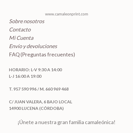
o
s
www.camaleonprint.com
Sobre nosotros
Contacto
Mi Cuenta
Envío y devoluciones
FAQ (Preguntas frecuentes)
HORARIO: L-V 9:30 A 14:00
L-J 16:00 A 19:00
T. 957 590 996 / M. 660 969 468
C/ JUAN VALERA, 6 BAJO LOCAL
14900 LUCENA (CÓRDOBA)
¡Únete a nuestra gran familia camaleónica!