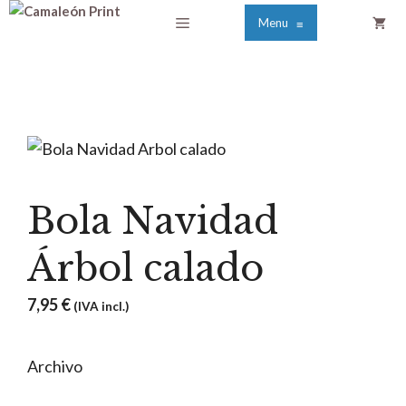
Saltar
Menú
Menu
≡
al
contenido
Bola Navidad
Árbol calado
7,95
€
(IVA incl.)
Archivo