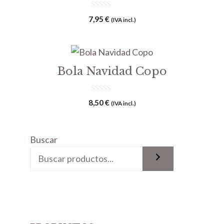
0
7,95
€
(IVA incl.)
d
e
5
Bola Navidad Copo
0
8,50
€
(IVA incl.)
d
e
5
Buscar