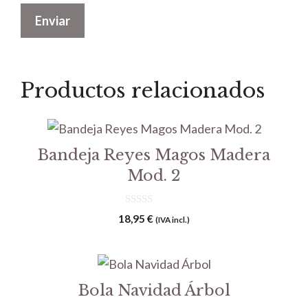
Productos relacionados
Bandeja Reyes Magos Madera
Mod. 2
0
18,95
€
(IVA incl.)
d
e
5
Bola Navidad Árbol