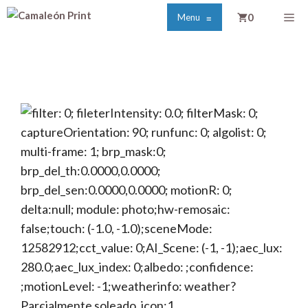
Saltar
Me
0
Menu
≡
al
contenido