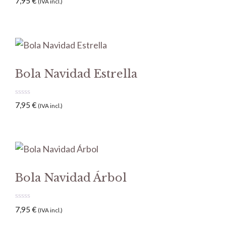
7,95
€
(IVA incl.)
d
e
5
Bola Navidad Estrella
0
7,95
€
(IVA incl.)
d
e
5
Bola Navidad Árbol
0
7,95
€
(IVA incl.)
d
e