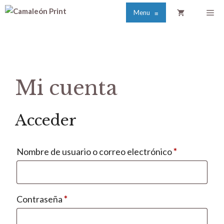
Saltar
Me
Menu
≡
al
contenido
Mi cuenta
Acceder
Obligatorio
Nombre de usuario o correo electrónico
*
Obligatorio
Contraseña
*