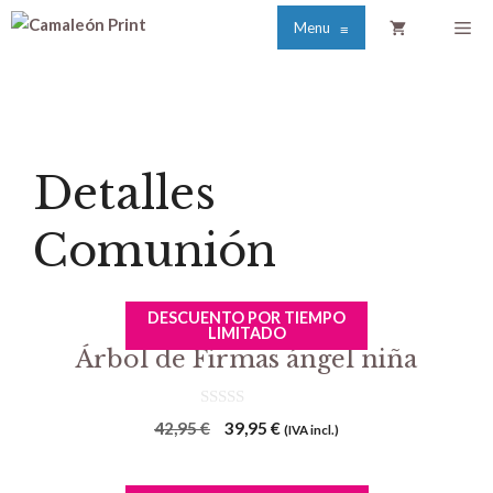
Saltar
Me
Menu
≡
al
contenido
Detalles
Comunión
DESCUENTO POR TIEMPO
LIMITADO
Árbol de Firmas ángel niña
0
El
El
42,95
€
39,95
€
(IVA incl.)
d
precio
precio
e
5
original
actual