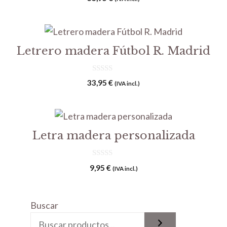
d
e
5
Letrero madera Fútbol R. Madrid
0
33,95
€
(IVA incl.)
d
e
5
Letra madera personalizada
0
9,95
€
(IVA incl.)
d
e
5
Buscar