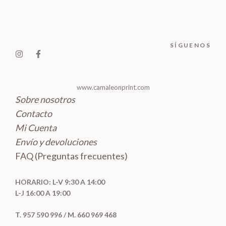
t
c
d
o
o
t
u
s
s
o
c
SÍGUENOS
s
t
o
s
www.camaleonprint.com
Sobre nosotros
Contacto
Mi Cuenta
Envío y devoluciones
FAQ (Preguntas frecuentes)
HORARIO: L-V 9:30 A 14:00
L-J 16:00 A 19:00
T. 957 590 996 / M. 660 969 468