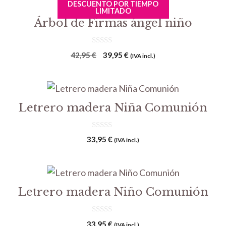
DESCUENTO POR TIEMPO
era:
es:
LIMITADO
42,95 €.
39,95 €.
Árbol de Firmas ángel niño
0
El
El
42,95
€
39,95
€
(IVA incl.)
d
precio
precio
e
5
original
actual
era:
es:
42,95 €.
39,95 €.
Letrero madera Niña Comunión
0
33,95
€
(IVA incl.)
d
e
5
Letrero madera Niño Comunión
0
33,95
€
(IVA incl.)