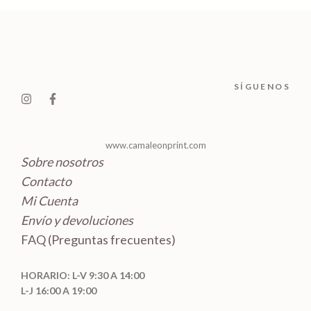
c
c
u
s
o
t
t
c
d
o
o
t
u
s
s
o
c
SÍGUENOS
s
t
o
s
www.camaleonprint.com
Sobre nosotros
Contacto
Mi Cuenta
Envío y devoluciones
FAQ (Preguntas frecuentes)
HORARIO: L-V 9:30 A 14:00
L-J 16:00 A 19:00