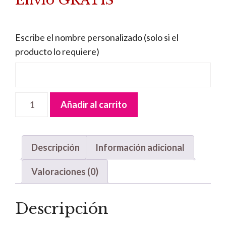
Envío GRATIS
era:
es:
38,95 €.
36,95 €.
Escribe el nombre personalizado (solo si el
producto lo requiere)
Lámpara
Añadir al carrito
Quitamiedos
Mickey
cantidad
Descripción
Información adicional
Valoraciones (0)
Descripción