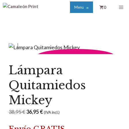
Saltar
Me
0
Menu
≡
al
contenido
DESCUENTO POR TIEMPO LIMITADO
Lámpara
Quitamiedos
Mickey
El
El
38,95
€
36,95
€
(IVA incl.)
precio
precio
original
actual