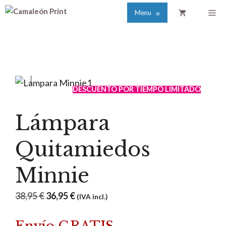
Saltar
Me
Menu
≡
al
contenido
DESCUENTO POR TIEMPO LIMITADO
Lámpara
Quitamiedos
Minnie
El
El
38,95
€
36,95
€
(IVA incl.)
precio
precio
original
actual