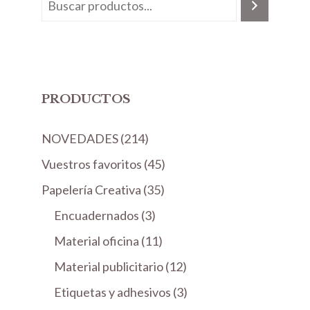
PRODUCTOS
2
NOVEDADES
214
1
4
Vuestros favoritos
45
4
5
3
Papelería Creativa
35
p
p
5
3
Encuadernados
r
3
r
p
p
o
1
Material oficina
11
o
r
r
d
1
d
1
Material publicitario
o
12
o
u
p
u
2
d
3
Etiquetas y adhesivos
d
3
c
r
c
p
u