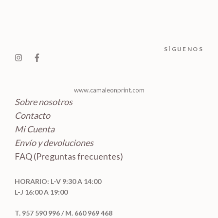
o
t
t
c
d
o
o
t
u
s
s
o
c
SÍGUENOS
s
t
o
s
www.camaleonprint.com
Sobre nosotros
Contacto
Mi Cuenta
Envío y devoluciones
FAQ (Preguntas frecuentes)
HORARIO: L-V 9:30 A 14:00
L-J 16:00 A 19:00
T. 957 590 996 / M. 660 969 468