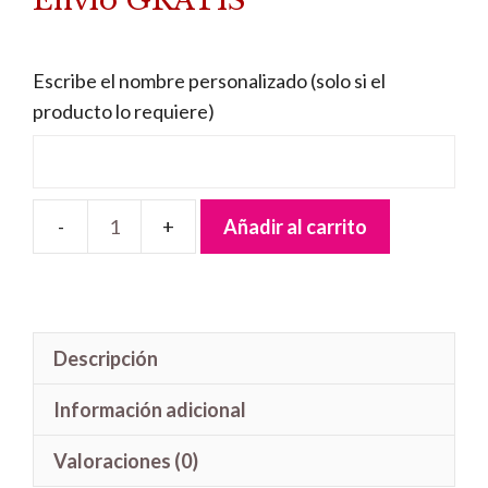
Envío GRATIS
era:
es:
38,95 €.
36,95 €.
Escribe el nombre personalizado (solo si el
producto lo requiere)
Añadir al carrito
Lámpara
Quitamiedos
Minnie
cantidad
Descripción
Información adicional
Valoraciones (0)