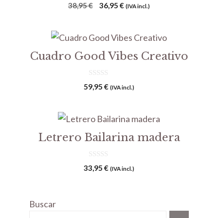
0
El
El
38,95
€
36,95
€
(IVA incl.)
d
precio
precio
e
5
original
actual
era:
es:
38,95 €.
36,95 €.
Cuadro Good Vibes Creativo
0
59,95
€
(IVA incl.)
d
e
5
Letrero Bailarina madera
0
33,95
€
(IVA incl.)
d
e
5
Buscar