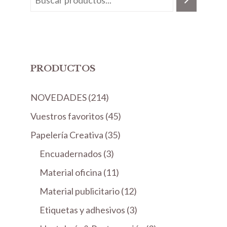
PRODUCTOS
2
NOVEDADES
214
1
4
Vuestros favoritos
45
4
5
3
Papelería Creativa
35
p
p
5
3
Encuadernados
r
3
r
p
p
o
1
Material oficina
11
o
r
r
d
1
d
1
Material publicitario
o
12
o
u
p
u
2
d
3
Etiquetas y adhesivos
d
3
c
r
c
p
u
p
u
t