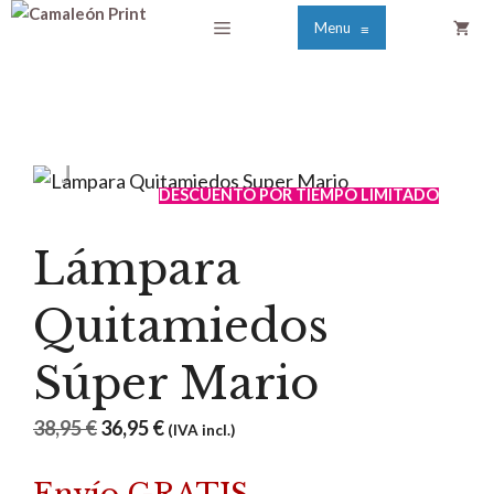
Saltar
Menú
Menu
≡
al
contenido
DESCUENTO POR TIEMPO LIMITADO
Lámpara
Quitamiedos
Súper Mario
El
El
38,95
€
36,95
€
(IVA incl.)
precio
precio
original
actual