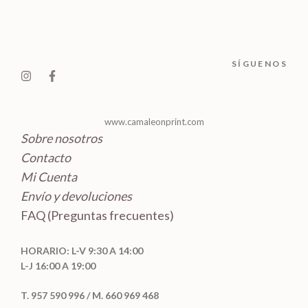
t
c
d
o
o
t
u
s
s
o
c
SÍGUENOS
s
t
o
s
www.camaleonprint.com
Sobre nosotros
Contacto
Mi Cuenta
Envío y devoluciones
FAQ (Preguntas frecuentes)
HORARIO: L-V 9:30 A 14:00
L-J 16:00 A 19:00
T. 957 590 996 / M. 660 969 468