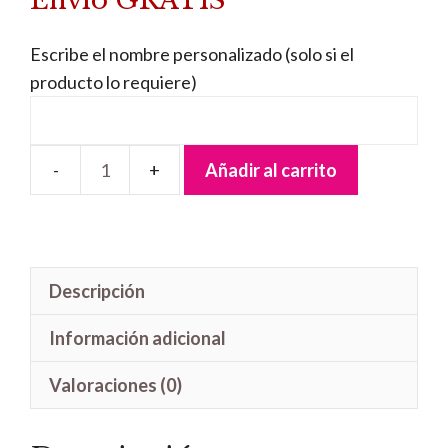
Envío GRATIS
era:
es:
38,95 €.
36,95 €.
Escribe el nombre personalizado (solo si el
producto lo requiere)
Añadir al carrito
Lámpara
Quitamiedos
Súper
Mario
Descripción
cantidad
Información adicional
Valoraciones (0)