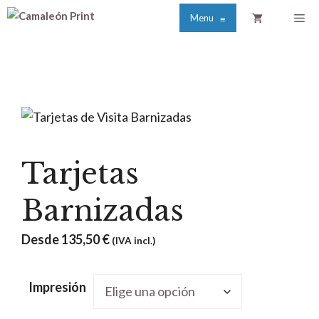
Saltar
Me
Menu
≡
al
contenido
Tarjetas
Barnizadas
Desde
135,50
€
(IVA incl.)
Impresión