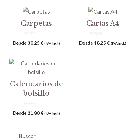
Carpetas
Cartas A4
0
0
Desde
30,25
€
Desde
18,25
€
(IVA incl.)
(IVA incl.)
d
d
e
e
5
5
Calendarios de
bolsillo
0
Desde
21,80
€
(IVA incl.)
d
e
5
Buscar