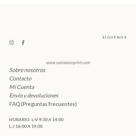
c
u
s
o
t
t
c
d
o
o
t
u
s
s
o
c
SÍGUENOS
s
t
o
s
www.camaleonprint.com
Sobre nosotros
Contacto
Mi Cuenta
Envío y devoluciones
FAQ (Preguntas frecuentes)
HORARIO: L-V 9:30 A 14:00
L-J 16:00 A 19:00