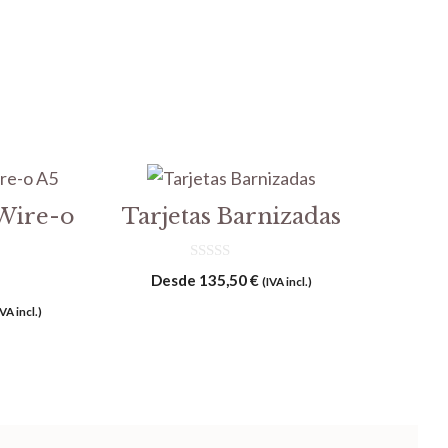
Wire-o
Tarjetas Barnizadas
0
Desde
135,50
€
(IVA incl.)
d
e
IVA incl.)
5