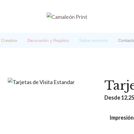
 Creativa
Decoración y Regalos
Sobre nosotros
Contact
Tarj
Desde
12,2
Impresión