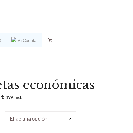
o
Mi Cuenta
etas económicas
5
€
(IVA incl.)