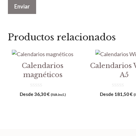
Productos relacionados
Calendarios
Calendarios 
magnéticos
A5
0
0
Desde
36,30
€
Desde
181,50
€
(IVA incl.)
(
d
d
e
e
5
5