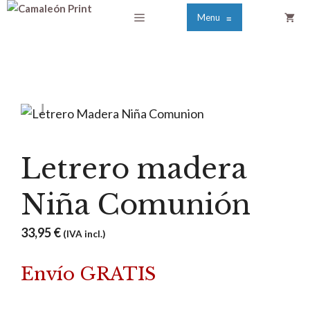
Saltar
Menú
Menu
≡
al
contenido
Letrero madera
Niña Comunión
33,95
€
(IVA incl.)
Envío GRATIS