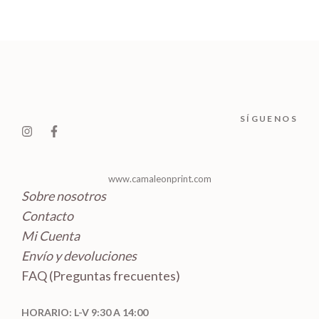
o
t
p
u
s
u
s
d
o
r
c
c
u
s
o
t
t
c
d
o
o
t
u
s
s
o
c
SÍGUENOS
s
t
o
s
www.camaleonprint.com
Sobre nosotros
Contacto
Mi Cuenta
Envío y devoluciones
FAQ (Preguntas frecuentes)
HORARIO: L-V 9:30 A 14:00