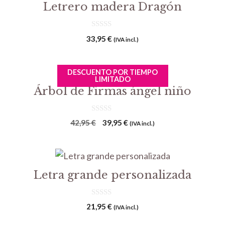
Letrero madera Dragón
0
33,95
€
(IVA incl.)
d
e
5
DESCUENTO POR TIEMPO
LIMITADO
Árbol de Firmas ángel niño
0
El
El
42,95
€
39,95
€
(IVA incl.)
d
precio
precio
e
5
original
actual
era:
es:
42,95 €.
39,95 €.
Letra grande personalizada
0
21,95
€
(IVA incl.)
d
e