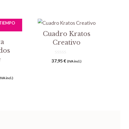
TIEMPO
Cuadro Kratos
a
Creativo
dos
e
0
37,95
€
(IVA incl.)
d
e
5
l
(IVA incl.)
recio
ctual
s:
6,95 €.