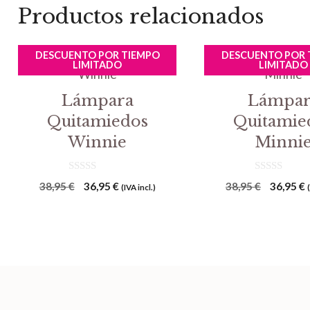
Productos relacionados
DESCUENTO POR TIEMPO
DESCUENTO POR 
LIMITADO
LIMITADO
Lámpara
Lámpar
Quitamiedos
Quitamie
Winnie
Minni
0
0
El
El
El
E
38,95
€
36,95
€
38,95
€
36,95
€
(IVA incl.)
d
d
precio
precio
precio
p
e
e
5
5
original
actual
original
a
era:
es:
era:
e
38,95 €.
36,95 €.
38,95 €.
3