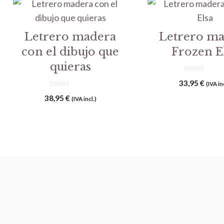
Letrero madera
Letrero m
con el dibujo que
Frozen E
quieras
0
33,95
€
(IVA in
d
0
e
38,95
€
(IVA incl.)
d
5
e
5