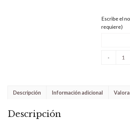
Escribe el no
requiere)
Letrero
madera
Escudo
Coruña
Descripción
Información adicional
Valora
cantidad
Descripción