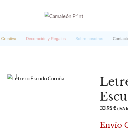
 Creativa
Decoración y Regalos
Sobre nosotros
Contact
Letr
Escu
33,95
€
(IVA i
Envío 