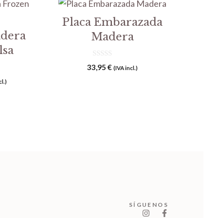
Placa Embarazada
adera
Madera
lsa
0
33,95
€
(IVA incl.)
d
e
cl.)
5
SÍGUENOS