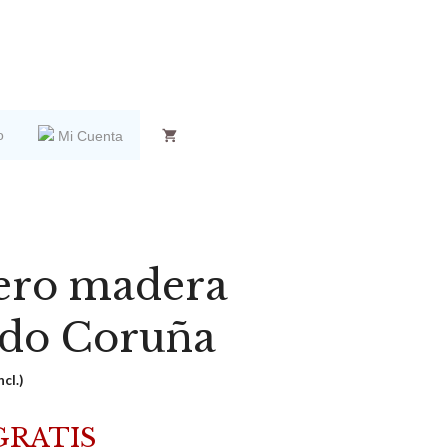
o
Mi Cuenta
ero madera
do Coruña
ncl.)
GRATIS