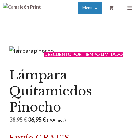
Saltar
Me
Menu
≡
al
contenido
DESCUENTO POR TIEMPO LIMITADO
Lámpara
Quitamiedos
Pinocho
El
El
38,95
€
36,95
€
(IVA incl.)
precio
precio
original
actual