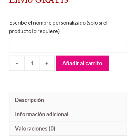
Envío GRATIS
era:
es:
38,95 €.
36,95 €.
Escribe el nombre personalizado (solo si el
producto lo requiere)
Añadir al carrito
Lámpara
Quitamiedos
Pinocho
cantidad
Descripción
Información adicional
Valoraciones (0)