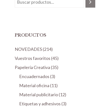
PRODUCTOS
2
NOVEDADES
214
1
4
Vuestros favoritos
45
4
5
3
Papelería Creativa
35
p
p
5
3
Encuadernados
r
3
r
p
p
o
1
Material oficina
11
o
r
r
d
1
d
1
Material publicitario
o
12
o
u
p
u
2
d
3
Etiquetas y adhesivos
d
3
c
r
c
p
u