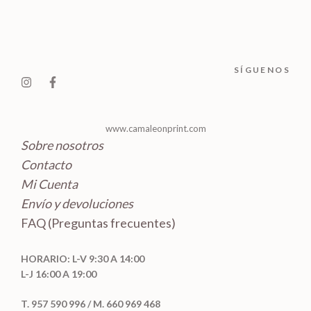
o
t
t
c
d
o
o
t
u
s
s
o
c
SÍGUENOS
s
t
o
s
www.camaleonprint.com
Sobre nosotros
Contacto
Mi Cuenta
Envío y devoluciones
FAQ (Preguntas frecuentes)
HORARIO: L-V 9:30 A 14:00
L-J 16:00 A 19:00
T. 957 590 996 / M. 660 969 468