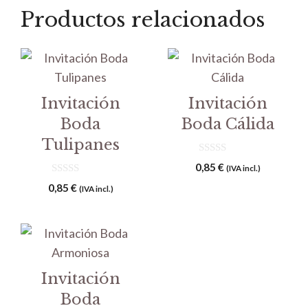
Productos relacionados
Invitación
Invitación
Boda
Boda Cálida
Tulipanes
0
0,85
€
(IVA incl.)
d
0
e
0,85
€
(IVA incl.)
d
5
e
5
Invitación
Boda