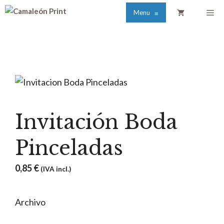
Saltar
Me
Menu
≡
al
contenido
Invitación Boda
Pinceladas
0,85
€
(IVA incl.)
Archivo