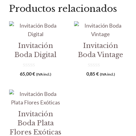
Productos relacionados
Invitación
Invitación
Boda Digital
Boda Vintage
0
0
65,00
€
0,85
€
(IVA incl.)
(IVA incl.)
d
d
e
e
5
5
Invitación
Boda Plata
Flores Exóticas