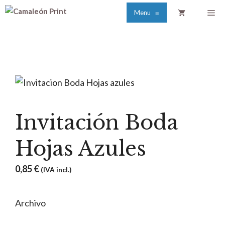
Saltar
Me
Menu
≡
al
contenido
Invitación Boda
Hojas Azules
0,85
€
(IVA incl.)
Archivo