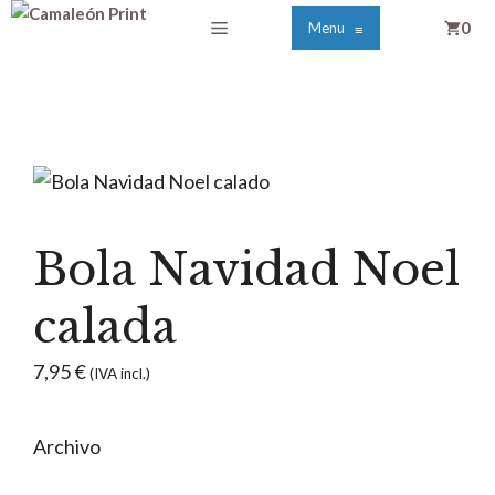
Saltar
Menú
0
Menu
≡
al
contenido
Bola Navidad Noel
calada
7,95
€
(IVA incl.)
Archivo