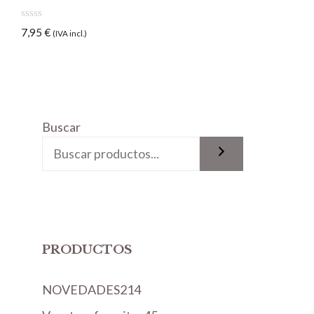
0
7,95
€
(IVA incl.)
d
e
5
Buscar
PRODUCTOS
2
NOVEDADES
214
1