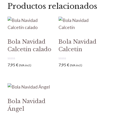
Productos relacionados
Bola Navidad
Bola Navidad
Calcetín calado
Calcetín
0
0
7,95
€
7,95
€
(IVA incl.)
(IVA incl.)
d
d
e
e
5
5
Bola Navidad
Ángel