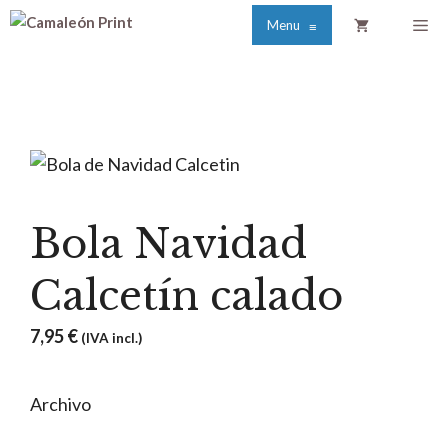
Saltar
Me
Menu
≡
al
contenido
Bola Navidad
Calcetín calado
7,95
€
(IVA incl.)
Archivo