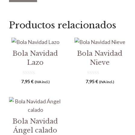
Productos relacionados
Bola Navidad
Bola Navidad
Lazo
Nieve
0
0
7,95
€
7,95
€
(IVA incl.)
(IVA incl.)
d
d
e
e
5
5
Bola Navidad
Ángel calado