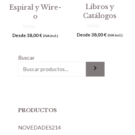
Libros y
Espiral y Wire-
Catálogos
o
0
0
Desde
38,00
€
Desde
38,00
€
(IVA incl.)
(IVA incl.)
d
d
e
e
5
5
Buscar
PRODUCTOS
2
NOVEDADES
214