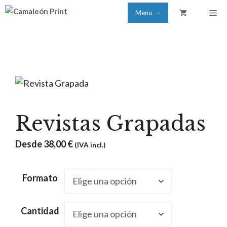
Saltar
Me
Menu
≡
al
contenido
Revistas Grapadas
Desde
38,00
€
(IVA incl.)
Formato
Cantidad