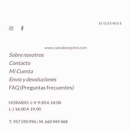
c
d
o
o
t
u
s
s
o
c
SÍGUENOS
s
t
o
s
www.camaleonprint.com
Sobre nosotros
Contacto
Mi Cuenta
Envío y devoluciones
FAQ (Preguntas frecuentes)
HORARIO: L-V 9:30 A 14:00
L-J 16:00 A 19:00
T. 957 590 996 / M. 660 969 468