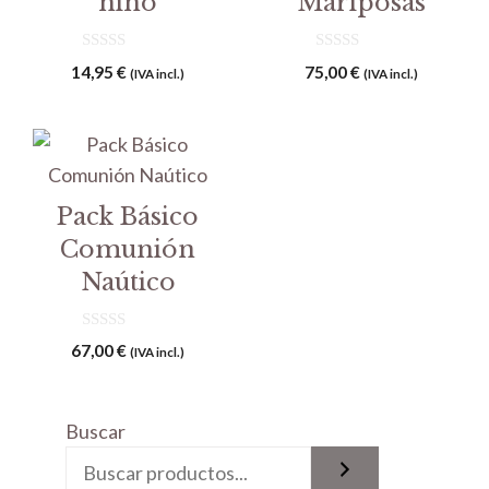
niño
Mariposas
0
0
14,95
€
75,00
€
(IVA incl.)
(IVA incl.)
d
d
e
e
5
5
Pack Básico
Comunión
Naútico
0
67,00
€
(IVA incl.)
d
e
5
Buscar