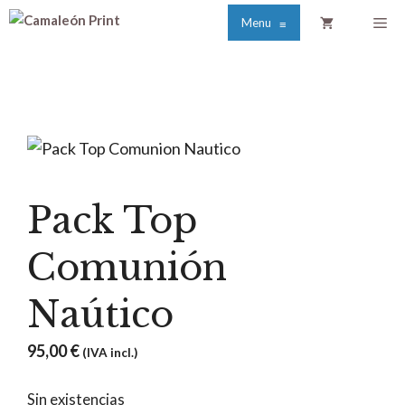
Saltar
Me
Menu
≡
al
contenido
Pack Top
Comunión
Naútico
95,00
€
(IVA incl.)
Sin existencias