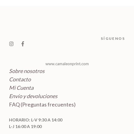
r
c
c
u
s
o
t
t
c
d
o
o
t
u
s
s
o
c
SÍGUENOS
s
t
o
s
www.camaleonprint.com
Sobre nosotros
Contacto
Mi Cuenta
Envío y devoluciones
FAQ (Preguntas frecuentes)
HORARIO: L-V 9:30 A 14:00
L-J 16:00 A 19:00