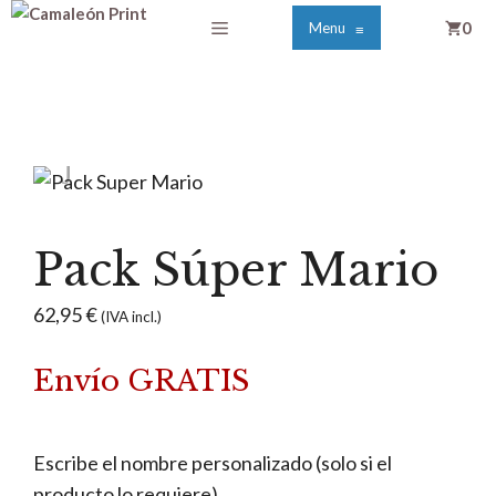
Saltar
Menú
0
Menu
≡
al
contenido
Pack Súper Mario
62,95
€
(IVA incl.)
Envío GRATIS
Escribe el nombre personalizado (solo si el
producto lo requiere)