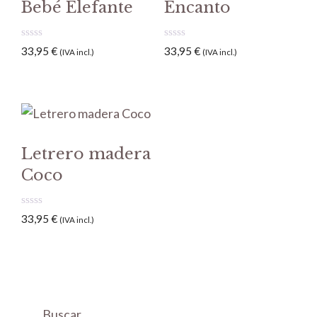
Bebé Elefante
Encanto
0
0
33,95
€
33,95
€
(IVA incl.)
(IVA incl.)
d
d
e
e
5
5
Letrero madera
Coco
0
33,95
€
(IVA incl.)
d
e
5
Buscar