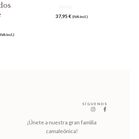
dos
e
0
37,95
€
(IVA incl.)
d
e
5
l
(IVA incl.)
recio
ctual
s:
6,95 €.
SÍGUENOS
¡Únete a nuestra gran familia
camaleónica!