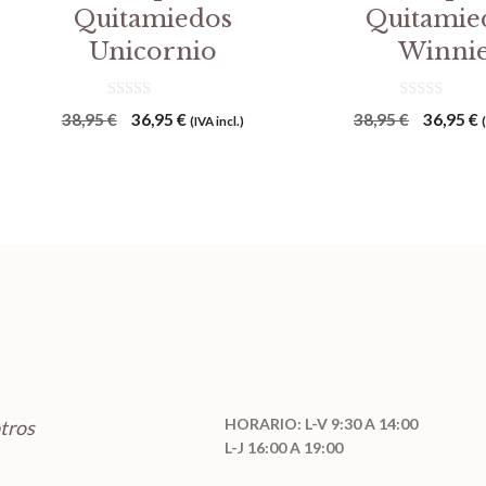
Quitamiedos
Quitamie
Unicornio
Winni
0
0
El
El
El
E
38,95
€
36,95
€
38,95
€
36,95
€
(IVA incl.)
d
d
precio
precio
precio
p
e
e
5
5
original
actual
original
a
era:
es:
era:
e
38,95 €.
36,95 €.
38,95 €.
3
HORARIO: L-V 9:30 A 14:00
tros
L-J 16:00 A 19:00