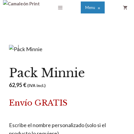
Saltar
Menú
Menu
≡
al
contenido
Pack Minnie
62,95
€
(IVA incl.)
Envío GRATIS
Escribe el nombre personalizado (solo si el
producto lo requiere)