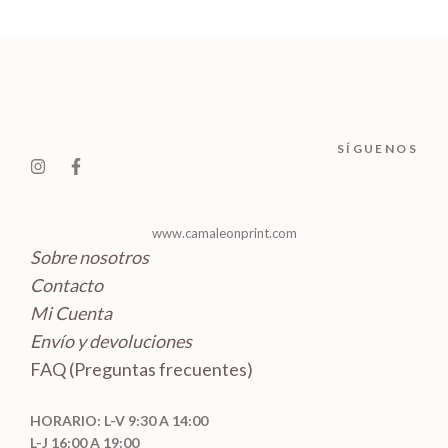
u
s
d
o
r
c
c
u
s
o
t
t
c
d
o
o
t
u
s
s
o
c
SÍGUENOS
s
t
o
s
www.camaleonprint.com
Sobre nosotros
Contacto
Mi Cuenta
Envío y devoluciones
FAQ (Preguntas frecuentes)
HORARIO: L-V 9:30 A 14:00
L-J 16:00 A 19:00