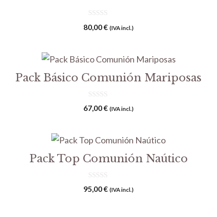
0
80,00
€
(IVA incl.)
d
e
5
Pack Básico Comunión Mariposas
0
67,00
€
(IVA incl.)
d
e
5
Pack Top Comunión Naútico
0
95,00
€
(IVA incl.)
d
e
5