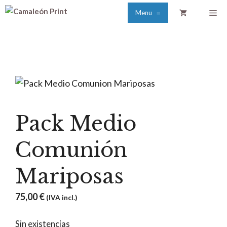
Saltar
Me
Menu
≡
al
contenido
Pack Medio
Comunión
Mariposas
75,00
€
(IVA incl.)
Sin existencias