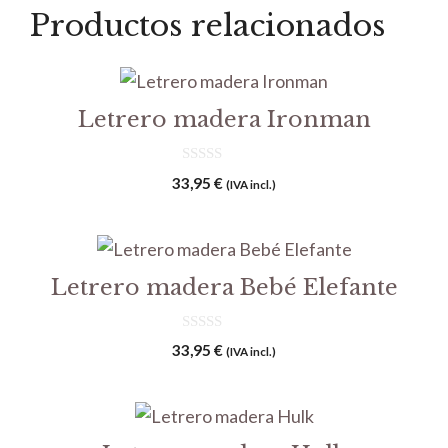
Productos relacionados
Letrero madera Ironman
0
33,95
€
(IVA incl.)
d
e
5
Letrero madera Bebé Elefante
0
33,95
€
(IVA incl.)
d
e
5