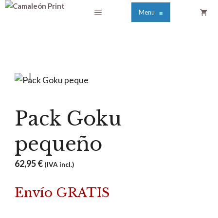
Saltar
Menú
Menu
≡
al
contenido
Pack Goku
pequeño
62,95
€
(IVA incl.)
Envío GRATIS