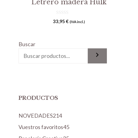
Letrero madera Hulk
0
33,95
€
(IVA incl.)
d
e
5
Buscar
PRODUCTOS
2
NOVEDADES
214
1
4
Vuestros favoritos
45
4
5