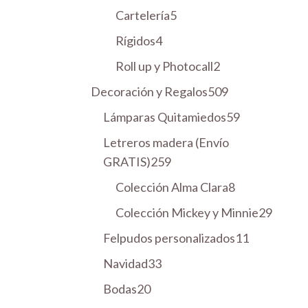
r
u
s
1
d
o
5
Cartelería
5
d
o
o
c
p
u
s
p
u
s
4
Rígidos
4
d
t
r
c
r
c
p
u
o
2
Roll up y Photocall
2
o
t
o
t
r
c
s
p
d
o
5
Decoración y Regalos
d
509
o
o
t
r
u
s
0
u
s
5
Lámparas Quitamiedos
d
59
o
o
c
9
c
9
u
s
Letreros madera (Envío
d
t
p
t
p
c
2
GRATIS)
259
u
o
r
o
r
t
5
c
s
8
Colección Alma Clara
o
8
s
o
o
9
t
p
d
2
Colección Mickey y Minnie
d
29
s
p
o
r
u
9
u
1
Felpudos personalizados
r
11
s
o
c
p
c
1
o
3
Navidad
33
d
t
r
t
p
d
3
u
o
2
Bodas
20
o
o
r
u
p
c
s
0