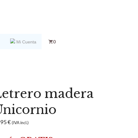
0
Mi Cuenta
Letrero madera
Unicornio
,95
€
(IVA incl.)