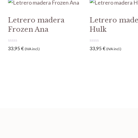
Letrero madera
Letrero mad
Frozen Ana
Hulk
0
0
33,95
€
33,95
€
(IVA incl.)
(IVA incl.)
d
d
e
e
5
5