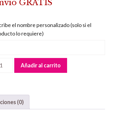
nvío GRATIS
ribe el nombre personalizado (solo si el
oducto lo requiere)
trero
Añadir al carrito
dera
icornio
ntidad
ciones (0)