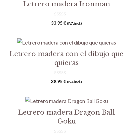
Letrero madera Ironman
0
33,95
€
(IVA incl.)
d
e
5
Letrero madera con el dibujo que
quieras
0
38,95
€
(IVA incl.)
d
e
5
Letrero madera Dragon Ball
Goku