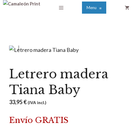
Saltar
Menú
Menu
≡
al
contenido
Letrero madera
Tiana Baby
33,95
€
(IVA incl.)
Envío GRATIS