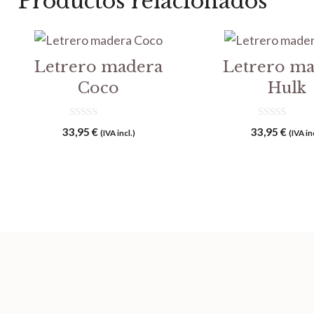
Productos relacionados
Letrero madera
Letrero m
Coco
Hulk
0
0
33,95
€
33,95
€
(IVA incl.)
(IVA in
d
d
e
e
5
5