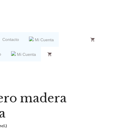
Contacto
Mi Cuenta
o
Mi Cuenta
ero madera
a
ncl.)