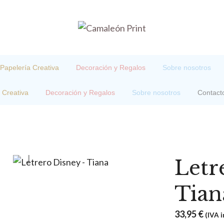
Papelería Creativa
Decoración y Regalos
Sobre nosotros
 Creativa
Decoración y Regalos
Sobre nosotros
Contact
Letr
Tian
33,95
€
(IVA i