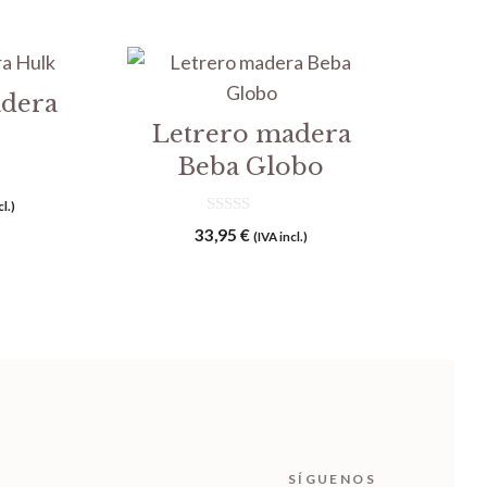
adera
Letrero madera
Beba Globo
cl.)
0
33,95
€
(IVA incl.)
d
e
5
SÍGUENOS