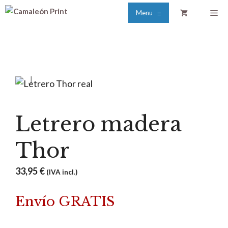
Saltar
Me
Menu
≡
al
contenido
Letrero madera
Thor
33,95
€
(IVA incl.)
Envío GRATIS