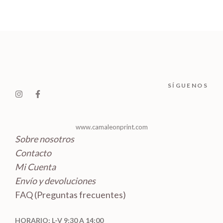
o
o
t
p
u
s
u
s
d
o
r
c
c
u
s
o
t
t
c
d
o
o
t
u
s
s
o
c
SÍGUENOS
s
t
o
s
www.camaleonprint.com
Sobre nosotros
Contacto
Mi Cuenta
Envío y devoluciones
FAQ (Preguntas frecuentes)
HORARIO: L-V 9:30 A 14:00