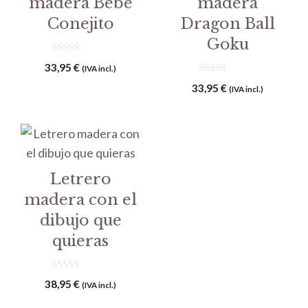
madera Bebé
madera
Conejito
Dragon Ball
Goku
0
33,95
€
(IVA incl.)
d
e
0
33,95
€
(IVA incl.)
5
d
e
5
Letrero
madera con el
dibujo que
quieras
0
38,95
€
(IVA incl.)
d
e