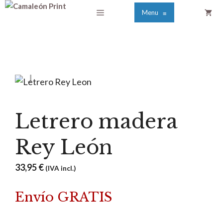
Saltar
Menú
Menu
≡
al
contenido
Letrero madera
Rey León
33,95
€
(IVA incl.)
Envío GRATIS