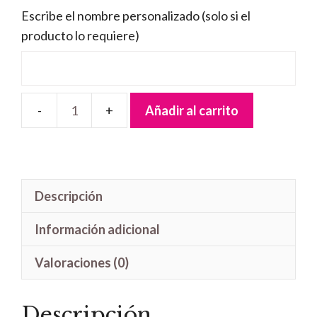
Escribe el nombre personalizado (solo si el
producto lo requiere)
Añadir al carrito
Letrero
madera
Rey
León
Descripción
cantidad
Información adicional
Valoraciones (0)
Descripción