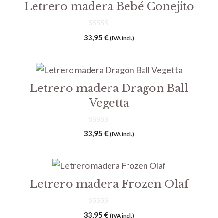
Letrero madera Bebé Conejito
0
33,95
€
(IVA incl.)
d
e
5
Letrero madera Dragon Ball
Vegetta
0
33,95
€
(IVA incl.)
d
e
5
Letrero madera Frozen Olaf
0
33,95
€
(IVA incl.)