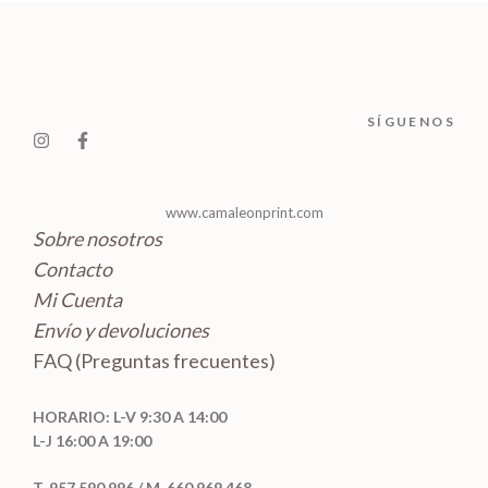
u
s
o
t
t
c
d
o
o
t
u
s
s
o
c
SÍGUENOS
s
t
o
s
www.camaleonprint.com
Sobre nosotros
Contacto
Mi Cuenta
Envío y devoluciones
FAQ (Preguntas frecuentes)
HORARIO: L-V 9:30 A 14:00
L-J 16:00 A 19:00
T. 957 590 996 / M. 660 969 468