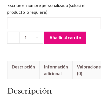
Escribe el nombre personalizado (solo si el
producto lo requiere)
Añadir al carrito
Letrero
madera
Rayo
y
Descripción
Información
Valoraciones
Mate
adicional
(0)
cantidad
Descripción