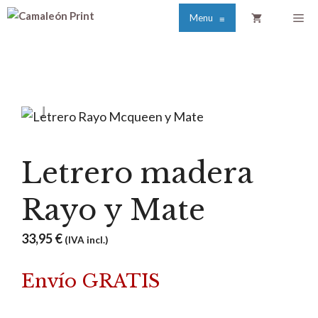
Saltar
Me
Menu
≡
al
contenido
Letrero madera
Rayo y Mate
33,95
€
(IVA incl.)
Envío GRATIS