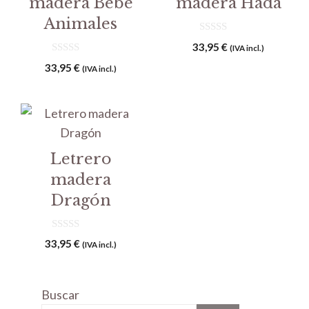
madera Bebé
madera Hada
Animales
0
33,95
€
(IVA incl.)
d
0
e
33,95
€
(IVA incl.)
d
5
e
5
Letrero
madera
Dragón
0
33,95
€
(IVA incl.)
d
e
5
Buscar