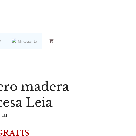
o
Mi Cuenta
ero madera
cesa Leia
ncl.)
GRATIS