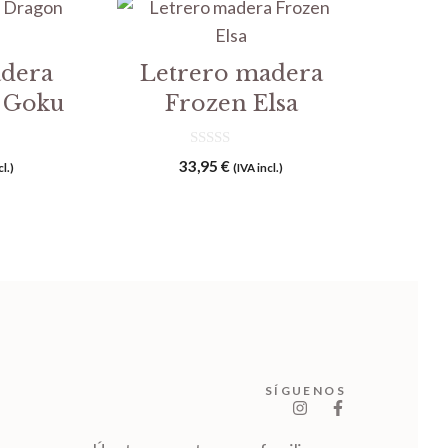
adera
Letrero madera
l Goku
Frozen Elsa
0
33,95
€
cl.)
(IVA incl.)
d
e
5
SÍGUENOS