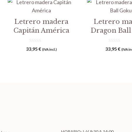
Letrero madera
Letrero m
Capitán América
Dragon Bal
0
0
33,95
€
33,95
€
(IVA incl.)
(IVA in
d
d
e
e
5
5
HORARIO: L-V 9:30 A 14:00