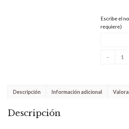
Escribe el no
requiere)
Letrero
madera
Princesa
Leia
Descripción
Información adicional
Valora
cantidad
Descripción