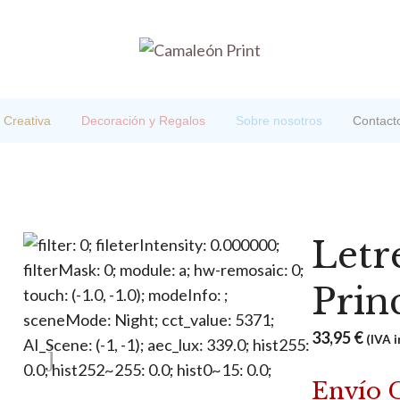
 Creativa
Decoración y Regalos
Sobre nosotros
Contact
Letr
Prin
33,95
€
(IVA i
Envío 