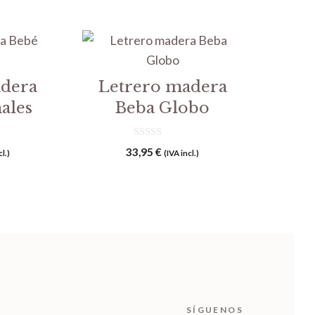
adera
Letrero madera
ales
Beba Globo
0
33,95
€
cl.)
(IVA incl.)
d
e
5
SÍGUENOS