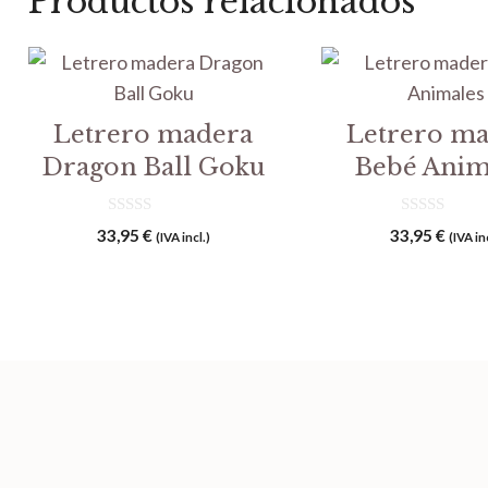
Productos relacionados
Letrero madera
Letrero m
Dragon Ball Goku
Bebé Anim
0
0
33,95
€
33,95
€
(IVA incl.)
(IVA in
d
d
e
e
5
5