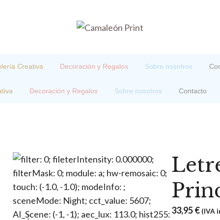
lería Creativa
Decoración y Regalos
Sobre nosotros
Con
tiva
Decoración y Regalos
Sobre nosotros
Contacto
Letr
Prin
33,95
€
(IVA i