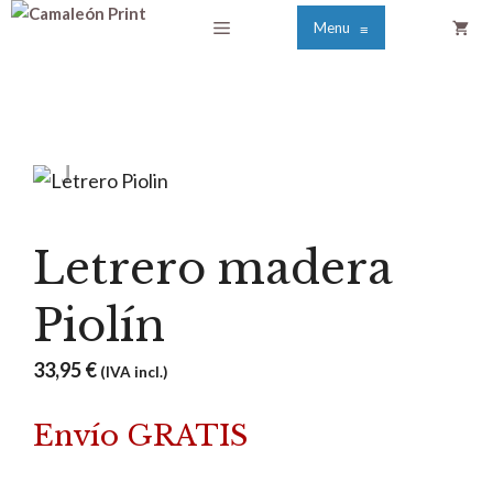
Saltar
Menú
Menu
≡
al
contenido
Letrero madera
Piolín
33,95
€
(IVA incl.)
Envío GRATIS