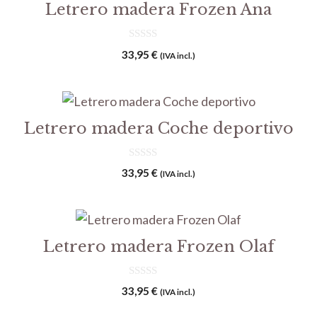
Letrero madera Frozen Ana
0
33,95
€
(IVA incl.)
d
e
5
Letrero madera Coche deportivo
0
33,95
€
(IVA incl.)
d
e
5
Letrero madera Frozen Olaf
0
33,95
€
(IVA incl.)
d
e