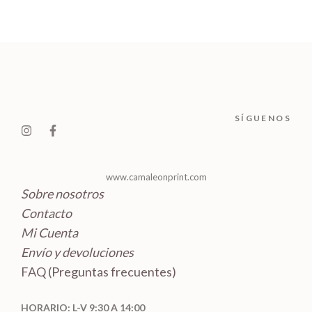
o
t
p
u
s
u
s
d
o
r
c
c
u
s
o
t
t
c
d
o
o
t
u
s
s
o
c
SÍGUENOS
s
t
o
s
www.camaleonprint.com
Sobre nosotros
Contacto
Mi Cuenta
Envío y devoluciones
FAQ (Preguntas frecuentes)
HORARIO: L-V 9:30 A 14:00