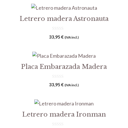
Letrero madera Astronauta
0
33,95
€
(IVA incl.)
d
e
5
Placa Embarazada Madera
0
33,95
€
(IVA incl.)
d
e
5
Letrero madera Ironman