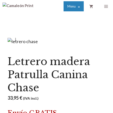
Saltar
Me
Menu
≡
al
contenido
Letrero madera
Patrulla Canina
Chase
33,95
€
(IVA incl.)