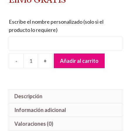
Envío GRATIS
Escribe el nombre personalizado (solo si el
producto lo requiere)
Añadir al carrito
Letrero
madera
Patrulla
Canina
Descripción
Chase
cantidad
Información adicional
Valoraciones (0)