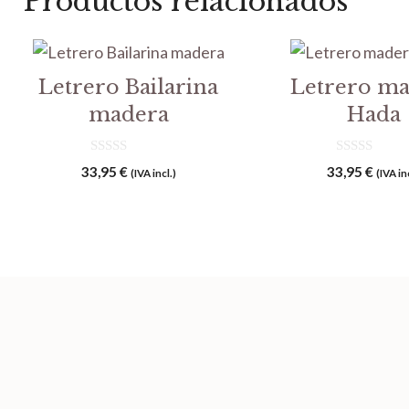
Productos relacionados
Letrero Bailarina
Letrero m
madera
Hada
0
0
33,95
€
33,95
€
(IVA incl.)
(IVA in
d
d
e
e
5
5