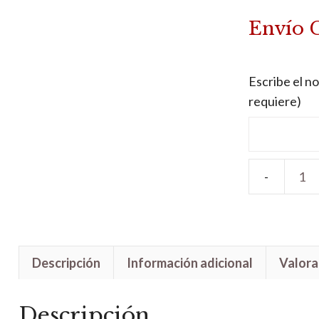
Envío 
Escribe el no
requiere)
Letrero
madera
Osito
Príncipe
Descripción
Información adicional
Valora
cantidad
Descripción