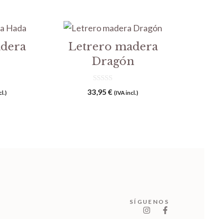
adera
Letrero madera
Dragón
0
33,95
€
cl.)
(IVA incl.)
d
e
5
SÍGUENOS