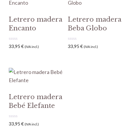
Letrero madera
Letrero madera
Encanto
Beba Globo
0
0
33,95
€
33,95
€
(IVA incl.)
(IVA incl.)
d
d
e
e
5
5
Letrero madera
Bebé Elefante
0
33,95
€
(IVA incl.)
d