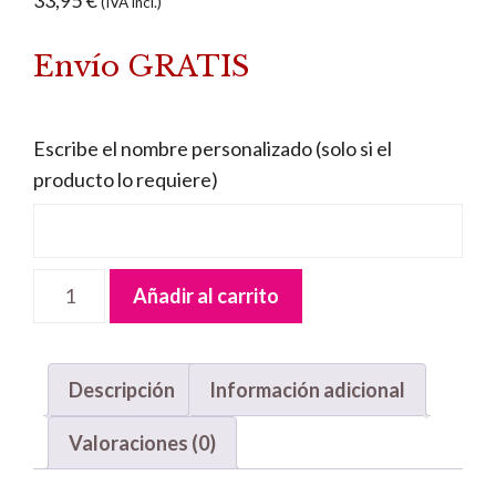
33,95
€
(IVA incl.)
Envío GRATIS
Escribe el nombre personalizado (solo si el
producto lo requiere)
Letrero
Añadir al carrito
madera
Osita
Chupete
Descripción
Información adicional
cantidad
Valoraciones (0)