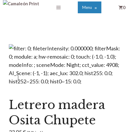
Saltar
Menú
0
Menu
≡
al
contenido
Letrero madera
Osita Chupete