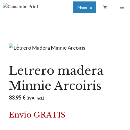
Saltar
Me
Menu
≡
al
contenido
Letrero madera
Minnie Arcoiris
33,95
€
(IVA incl.)
Envío GRATIS