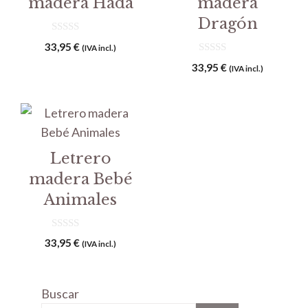
madera Hada
madera
Dragón
0
33,95
€
(IVA incl.)
d
e
0
33,95
€
(IVA incl.)
5
d
e
5
Letrero
madera Bebé
Animales
0
33,95
€
(IVA incl.)
d
e
5
Buscar