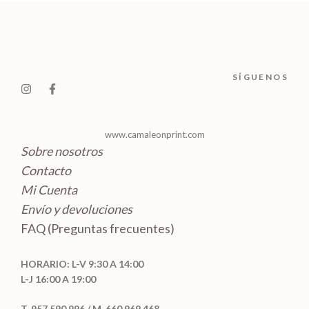
u
s
o
t
t
c
d
o
o
t
u
s
s
o
c
SÍGUENOS
s
t
o
s
www.camaleonprint.com
Sobre nosotros
Contacto
Mi Cuenta
Envío y devoluciones
FAQ (Preguntas frecuentes)
HORARIO: L-V 9:30 A 14:00
L-J 16:00 A 19:00
T. 957 590 996 / M. 660 969 468