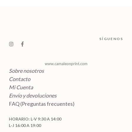
r
c
c
u
s
o
t
t
c
d
o
o
t
u
s
s
o
c
SÍGUENOS
s
t
o
s
www.camaleonprint.com
Sobre nosotros
Contacto
Mi Cuenta
Envío y devoluciones
FAQ (Preguntas frecuentes)
HORARIO: L-V 9:30 A 14:00
L-J 16:00 A 19:00