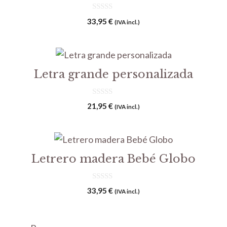
0
33,95
€
(IVA incl.)
d
e
5
Letra grande personalizada
0
21,95
€
(IVA incl.)
d
e
5
Letrero madera Bebé Globo
0
33,95
€
(IVA incl.)
d
e
5