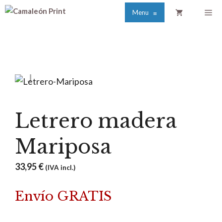
Saltar
Me
Menu
≡
al
contenido
Letrero madera
Mariposa
33,95
€
(IVA incl.)
Envío GRATIS