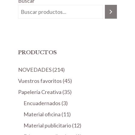
Buscar
PRODUCTOS
2
NOVEDADES
214
1
4
Vuestros favoritos
45
4
5
3
Papelería Creativa
35
p
p
5
3
Encuadernados
r
3
r
p
p
o
1
Material oficina
11
o
r
r
d
1
d
1
Material publicitario
o
12
o
u
p
u
2
d