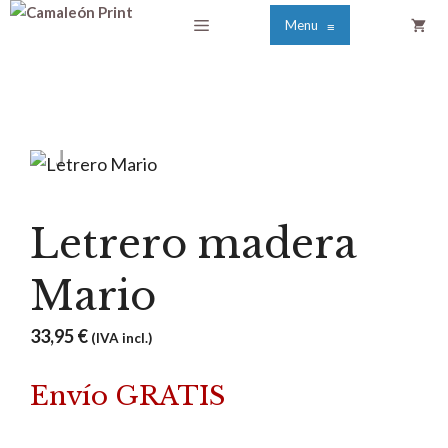
Saltar
Menú
Menu
≡
al
contenido
Letrero madera
Mario
33,95
€
(IVA incl.)
Envío GRATIS