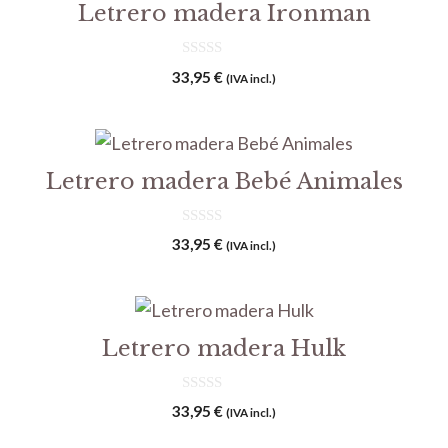
Letrero madera Ironman
0
33,95
€
(IVA incl.)
d
e
5
Letrero madera Bebé Animales
0
33,95
€
(IVA incl.)
d
e
5
Letrero madera Hulk
0
33,95
€
(IVA incl.)
d
e