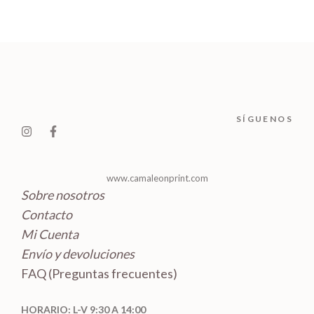
o
t
p
u
s
u
s
d
o
r
c
c
u
s
o
t
t
c
d
o
o
t
u
s
s
o
c
SÍGUENOS
s
t
o
s
www.camaleonprint.com
Sobre nosotros
Contacto
Mi Cuenta
Envío y devoluciones
FAQ (Preguntas frecuentes)
HORARIO: L-V 9:30 A 14:00