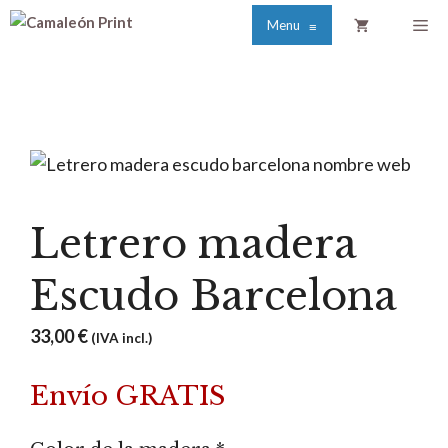
Saltar
Me
Menu
≡
al
contenido
Letrero madera
Escudo Barcelona
33,00
€
(IVA incl.)
Envío GRATIS