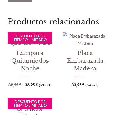
Productos relacionados
DESCUENTO POR
TIEMPO LIMITADO
Lámpara
Placa
Quitamiedos
Embarazada
Noche
Madera
0
0
El
El
38,95
€
36,95
€
33,95
€
(IVA incl.)
(IVA incl.)
d
d
precio
precio
e
e
5
5
original
actual
DESCUENTO POR
era:
es:
TIEMPO LIMITADO
38,95 €.
36,95 €.