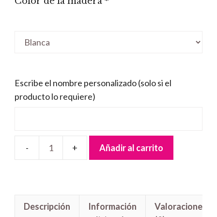
Color de la madera
*
Escribe el nombre personalizado (solo si el
producto lo requiere)
Añadir al carrito
Letrero
madera
Escudo
Barcelona
Descripción
Información
Valoraciones
cantidad