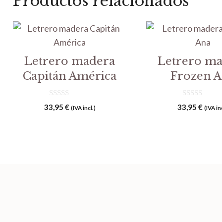
Productos relacionados
Letrero madera
Letrero m
Capitán América
Frozen 
0
0
33,95
€
33,95
€
(IVA incl.)
(IVA in
d
d
e
e
5
5