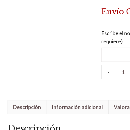
Envío 
Escribe el no
requiere)
Letrero
madera
Elefantito
cantidad
Descripción
Información adicional
Valora
Descripción