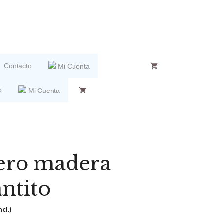
Contacto
Mi Cuenta
o
Mi Cuenta
ero madera
antito
ncl.)