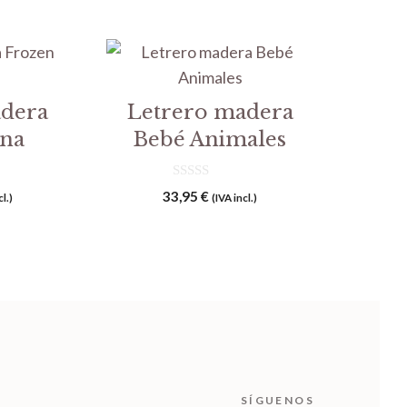
adera
Letrero madera
Ana
Bebé Animales
0
33,95
€
cl.)
(IVA incl.)
d
e
5
SÍGUENOS