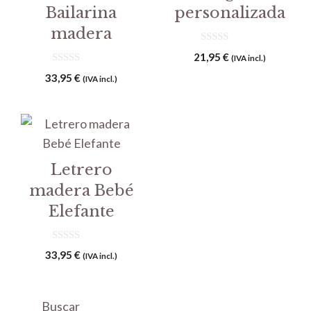
Bailarina
personalizada
madera
0
21,95
€
(IVA incl.)
d
0
e
33,95
€
(IVA incl.)
d
5
e
5
Letrero
madera Bebé
Elefante
0
33,95
€
(IVA incl.)
d
e
5
Buscar