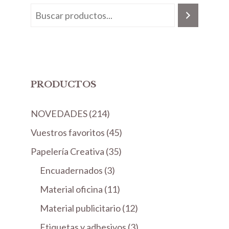
PRODUCTOS
2
NOVEDADES
214
1
4
Vuestros favoritos
45
4
5
3
Papelería Creativa
35
p
p
5
3
Encuadernados
r
3
r
p
p
o
1
Material oficina
11
o
r
r
d
1
d
1
Material publicitario
o
12
o
u
p
u
2
d
3
Etiquetas y adhesivos
d
3
c