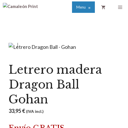
Saltar
Me
Menu
≡
al
contenido
Letrero madera
Dragon Ball
Gohan
33,95
€
(IVA incl.)