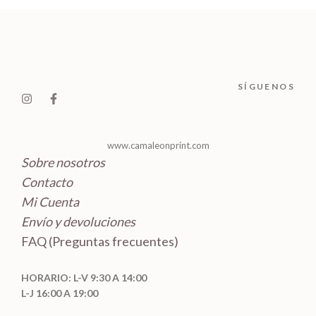
c
u
s
o
t
t
c
d
o
o
t
u
s
s
o
c
SÍGUENOS
s
t
o
s
www.camaleonprint.com
Sobre nosotros
Contacto
Mi Cuenta
Envío y devoluciones
FAQ (Preguntas frecuentes)
HORARIO: L-V 9:30 A 14:00
L-J 16:00 A 19:00