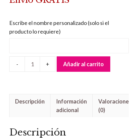
Envío GRATIS
Escribe el nombre personalizado (solo si el
producto lo requiere)
Añadir al carrito
Letrero
madera
Dragon
Ball
Descripción
Información
Valoraciones
Gohan
adicional
(0)
cantidad
Descripción