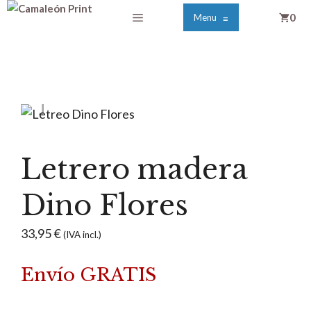
Saltar
Menú
0
Menu
≡
al
contenido
Letrero madera
Dino Flores
33,95
€
(IVA incl.)
Envío GRATIS