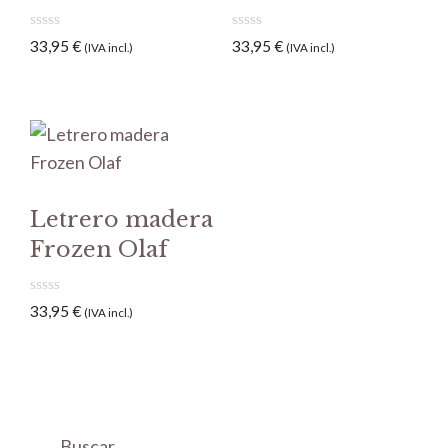
0
0
33,95
€
33,95
€
(IVA incl.)
(IVA incl.)
d
d
e
e
5
5
Letrero madera
Frozen Olaf
0
33,95
€
(IVA incl.)
d
e
5
Buscar