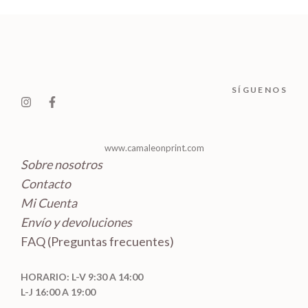
r
c
c
u
s
o
t
t
c
d
o
o
t
u
s
s
o
c
SÍGUENOS
s
t
o
s
www.camaleonprint.com
Sobre nosotros
Contacto
Mi Cuenta
Envío y devoluciones
FAQ (Preguntas frecuentes)
HORARIO: L-V 9:30 A 14:00
L-J 16:00 A 19:00