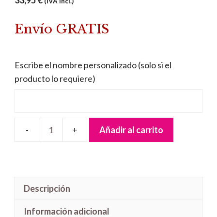
33,95
€
(IVA incl.)
Envío GRATIS
Escribe el nombre personalizado (solo si el
producto lo requiere)
Añadir al carrito
Letrero
madera
Blancanieves
cantidad
Descripción
Información adicional