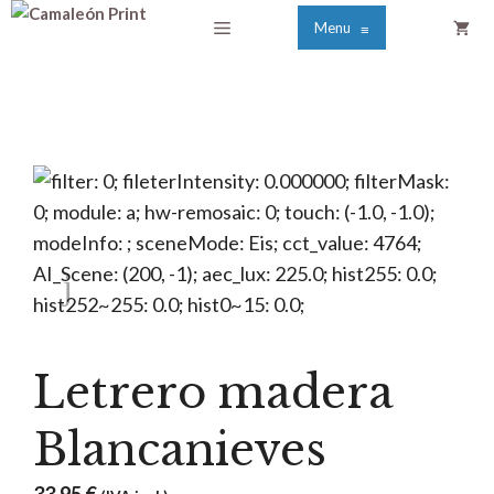
Saltar
Menú
Menu
≡
al
contenido
Letrero madera
Blancanieves