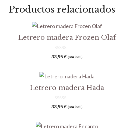
Productos relacionados
Letrero madera Frozen Olaf
0
33,95
€
(IVA incl.)
d
e
5
Letrero madera Hada
0
33,95
€
(IVA incl.)
d
e
5