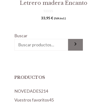
Letrero madera Encanto
0
33,95
€
(IVA incl.)
d
e
5
Buscar
PRODUCTOS
2
NOVEDADES
214
1
4
Vuestros favoritos
45
4
5