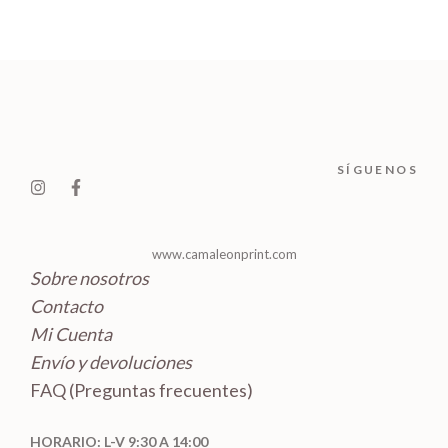
o
t
p
u
s
u
s
d
o
r
c
c
u
s
o
t
t
c
d
o
o
t
u
s
s
o
c
SÍGUENOS
s
t
o
s
www.camaleonprint.com
Sobre nosotros
Contacto
Mi Cuenta
Envío y devoluciones
FAQ (Preguntas frecuentes)
HORARIO: L-V 9:30 A 14:00