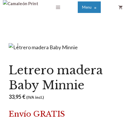
Saltar
Menú
Menu
≡
al
contenido
Letrero madera
Baby Minnie
33,95
€
(IVA incl.)
Envío GRATIS