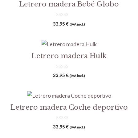
Letrero madera Bebé Globo
0
33,95
€
(IVA incl.)
d
e
5
Letrero madera Hulk
0
33,95
€
(IVA incl.)
d
e
5
Letrero madera Coche deportivo
0
33,95
€
(IVA incl.)
d
e